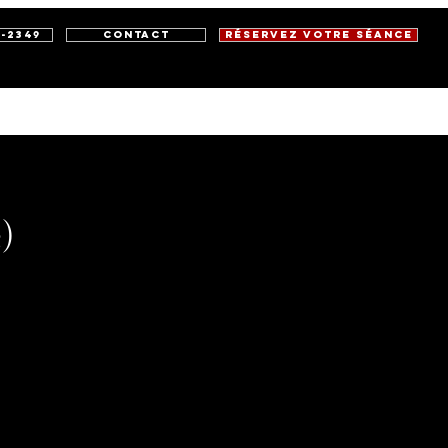
1-2349
Contact
Réservez votre séance
& MARKETING
CARTE CADEAU
)