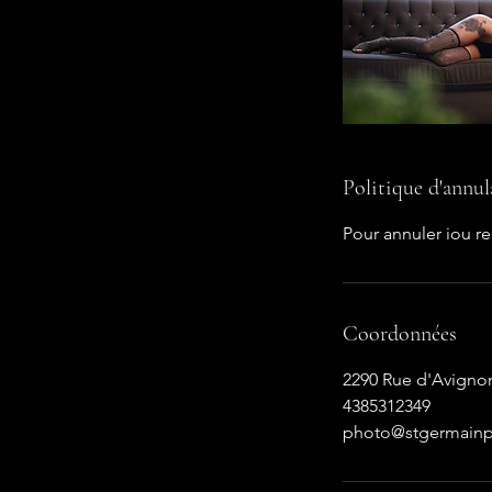
Politique d'annul
Pour annuler iou r
Coordonnées
2290 Rue d'Avigno
4385312349
photo@stgermainp