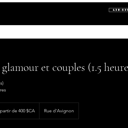
438-53
GRAPHIE & VIDÉOGRAPHIE
WEB 
 glamour et couples (1.5 heure
s)
ires
partir de 400 $CA
Rue d'Avignon
iens