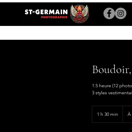
ACCUEIL
À PROPOS
PHOTO
Boudoir,
1.5 heure (12 photo
3 styles vestimenta
À
partir
1 h 30 min
1
À 
de
400
3
dollars
canad
0